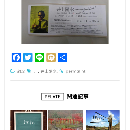
F
T
Li
M
共
a
w
n
ixi
有
,
.
.
雑記
、
井上陽水
permalink
c
itt
e
e
e
b
r
関連記事
RELATE
o
o
k