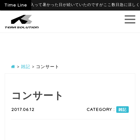
-06-09
Time Line
6月に入って暑かった日が続いていたのですがここ数日急に涼しくなり
>
雑記
>
コンサート
コンサート
2017.06.12
CATEGORY :
雑記