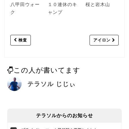
八甲田ウォー
１０連休のキ
桜と岩木山
ク
ャンプ
Post
検査
アイロン
navigation
この人が書いてます
テラソル じじぃ
テラソルからのお知らせ