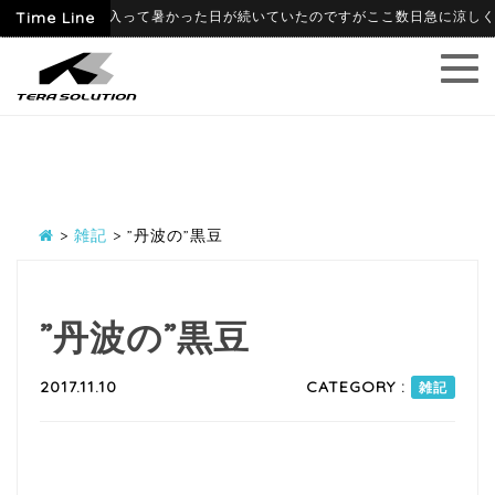
-06-09
Time Line
6月に入って暑かった日が続いていたのですがここ数日急に涼しくなり
>
雑記
>
”丹波の”黒豆
”丹波の”黒豆
2017.11.10
CATEGORY :
雑記