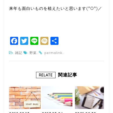
来年も面白いものを植えたいと思います(^O^)／
F
T
Li
M
共
a
w
n
ixi
有
.
.
雑記
野菜
permalink
c
itt
e
e
e
b
r
関連記事
RELATE
o
o
k