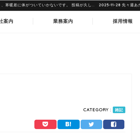
差に体がついていかないです。 投稿が久し...
2025-11-28
先々週あたり
社案内
業務案内
採用情報
CATEGORY :
雑記