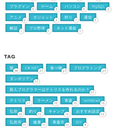
プラグイン
ゲーム
パソコン
MySQL
5
3
3
2
アニメ
ガジェット
狩り
通信
2
2
1
1
解説
プロ野球
ネット通販
1
1
1
TAG
猫
C#.NET
食べ物
プログラミング
58
27
23
23
ダンボリアン
17
新人プログラマーはテトリスを作れるのか？
17
テトリス
ラーメン
青森
windows
17
15
15
15
弘前
釣り
キャンプ
おすすめ設定
14
12
12
12
弘前市
健康
青森市
DIY
11
11
11
9