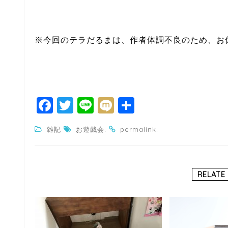
※今回のテラだるまは、作者体調不良のため、お
F
T
Li
M
共
a
w
n
ixi
有
.
.
雑記
お遊戯会
permalink
c
itt
e
e
e
b
r
RELATE
o
o
k