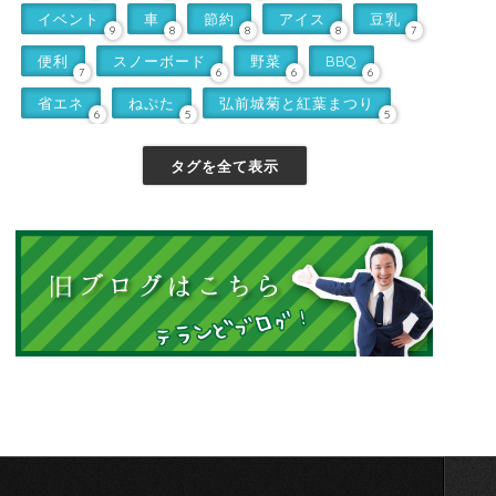
イベント
車
節約
アイス
豆乳
9
8
8
8
7
便利
スノーボード
野菜
BBQ
7
6
6
6
省エネ
ねぷた
弘前城菊と紅葉まつり
6
5
5
タグを全て表示