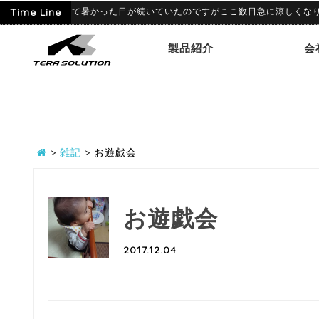
9
6月に入って暑かった日が続いていたのですがここ数日急に涼しくなり、寒暖
Time Line
製品紹介
会
>
雑記
>
お遊戯会
お遊戯会
2017.12.04