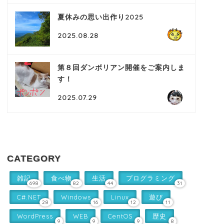
夏休みの思い出作り2025
2025.08.28
第８回ダンボリアン開催をご案内しま
す！
2025.07.29
CATEGORY
雑記
食べ物
生活
プログラミング
698
82
44
31
C#.NET
Windows
Linux
遊び
28
16
12
11
WordPress
WEB
CentOS
歴史
9
9
9
8