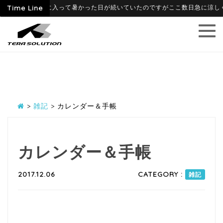
6-06-09
Time Line
6月に入って暑かった日が続いていたのですがここ数日急に涼しくな
>
雑記
>
カレンダー＆手帳
カレンダー＆手帳
2017.12.06
CATEGORY :
雑記