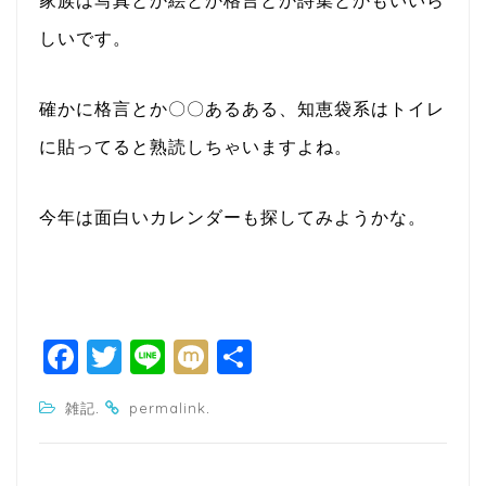
しいです。
確かに格言とか〇〇あるある、知恵袋系はトイレ
に貼ってると熟読しちゃいますよね。
今年は面白いカレンダーも探してみようかな。
F
T
Li
M
共
a
w
n
ixi
有
.
.
雑記
permalink
c
itt
e
e
e