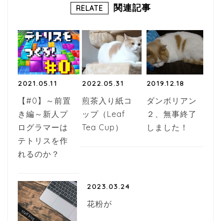
b
r
関連記事
RELATE
o
o
k
2021.05.11
2022.05.31
2019.12.18
【#0】～前置
煎茶入り紙コ
ダンボリアン
き編～新人プ
ップ（Leaf
２、無事終了
ログラマーは
Tea Cup）
しました！
テトリスを作
れるのか？
2023.03.24
花粉が