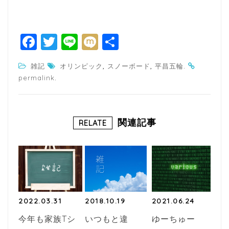
F
T
Li
M
共
a
w
n
ixi
有
,
,
.
雑記
オリンピック
スノーボード
平昌五輪
c
itt
e
.
permalink
e
e
b
r
o
関連記事
RELATE
o
k
2022.03.31
2018.10.19
2021.06.24
今年も家族Tシ
いつもと違
ゆーちゅー