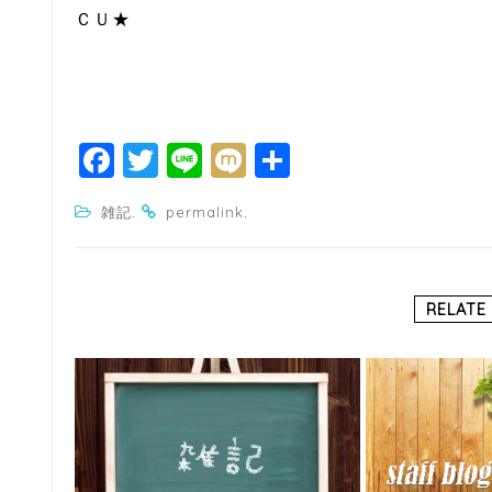
ＣＵ★
F
T
Li
M
共
a
w
n
ixi
有
.
.
雑記
permalink
c
itt
e
e
e
b
r
RELATE
o
o
k