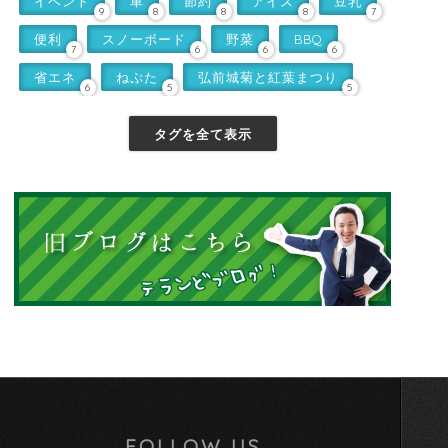
イベント
車
節約
アイス
豆乳
9
8
8
8
7
便利
スノーボード
野菜
BBQ
7
6
6
6
省エネ
ねぷた
弘前城菊と紅葉まつり
6
5
5
タグを全て表示
FOLLOW US