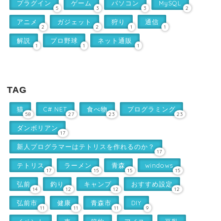
プラグイン
ゲーム
パソコン
MySQL
5
3
3
2
アニメ
ガジェット
狩り
通信
2
2
1
1
解説
プロ野球
ネット通販
1
1
1
TAG
猫
C#.NET
食べ物
プログラミング
58
27
23
23
ダンボリアン
17
新人プログラマーはテトリスを作れるのか？
17
テトリス
ラーメン
青森
windows
17
15
15
15
弘前
釣り
キャンプ
おすすめ設定
14
12
12
12
弘前市
健康
青森市
DIY
11
11
11
9