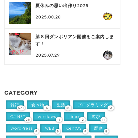
夏休みの思い出作り2025
2025.08.28
第８回ダンボリアン開催をご案内しま
す！
2025.07.29
CATEGORY
雑記
食べ物
生活
プログラミング
698
82
44
31
C#.NET
Windows
Linux
遊び
28
16
12
11
WordPress
WEB
CentOS
歴史
9
9
9
8