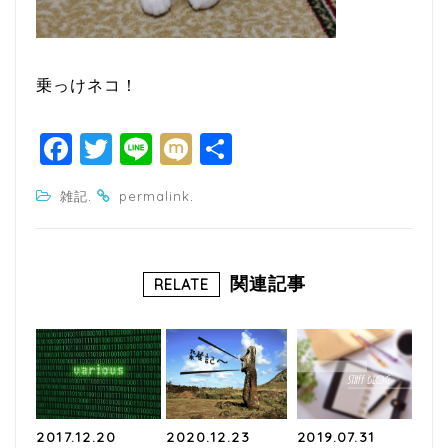
乗っけネコ！
F
T
Li
M
共
a
w
n
ixi
有
.
.
雑記
permalink
c
itt
e
e
e
b
r
関連記事
RELATE
o
o
k
2017.12.20
2020.12.23
2019.07.31