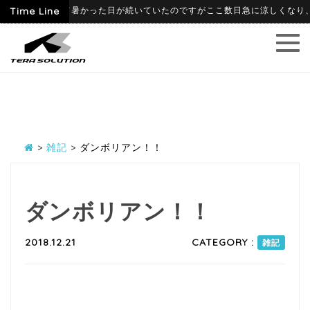
9
6月に入って暑かった日が続いていたのですがここ数日急に涼しくなり、寒暖
Time Line
>
雑記
>
ダンボリアン！！
ダンボリアン！！
2018.12.21
CATEGORY :
雑記