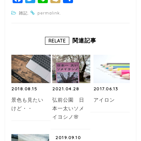
a
w
n
ixi
有
.
.
雑記
permalink
c
itt
e
e
e
b
r
関連記事
RELATE
o
o
k
2018.08.15
2021.04.28
2017.06.13
景色も見たい
弘前公園 日
アイロン
けど・・
本一太いソメ
イヨシノ🌸
2019.09.10