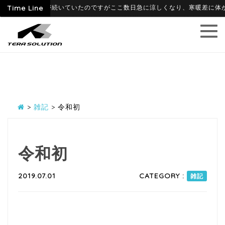
って暑かった日が続いていたのですがここ数日急に涼しくなり、寒暖差に体がつい
Time Line
>
雑記
>
令和初
令和初
2019.07.01
CATEGORY :
雑記