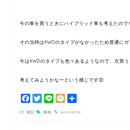
今の車を買うときにハイブリッド車も考えたので
その当時は4WDのタイプがなかったため普通に
今は4WDのタイプも色々あるようなので、次買
考えてみようかなーという感じです😊
F
T
Li
M
共
a
w
n
ixi
有
.
.
雑記
車検
permalink
c
itt
e
e
e