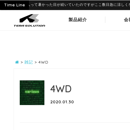
6-09
Time Line
6月に入って暑かった日が続いていたのですがここ数日急に涼しくなり、
製品紹介
会
>
雑記
>
4WD
4WD
2020.01.30