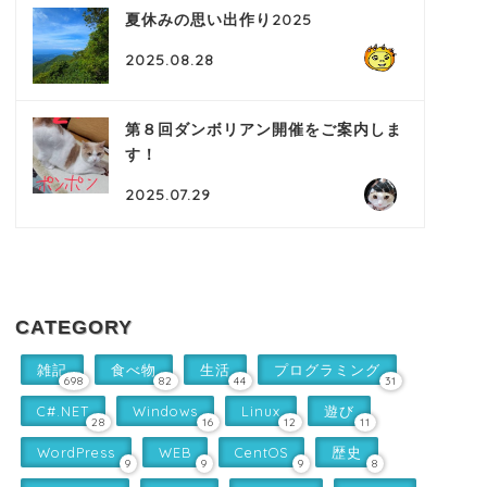
夏休みの思い出作り2025
2025.08.28
第８回ダンボリアン開催をご案内しま
す！
2025.07.29
CATEGORY
雑記
食べ物
生活
プログラミング
698
82
44
31
C#.NET
Windows
Linux
遊び
28
16
12
11
WordPress
WEB
CentOS
歴史
9
9
9
8