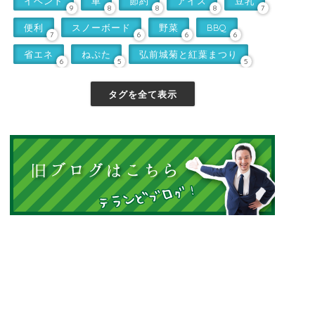
イベント
車
節約
アイス
豆乳
9
8
8
8
7
便利
スノーボード
野菜
BBQ
7
6
6
6
省エネ
ねぷた
弘前城菊と紅葉まつり
6
5
5
タグを全て表示