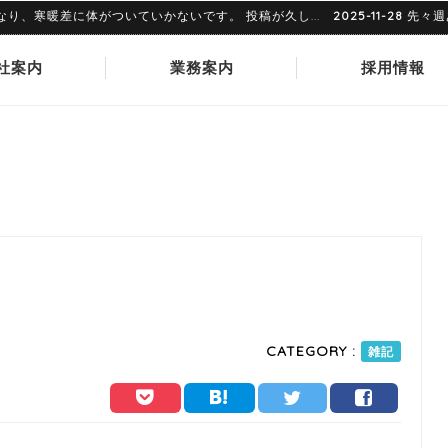
寒暖差に体がついていかないです。 投稿が久し...
2025-11-28
先々週あた
社案内
業務案内
採用情報
CATEGORY :
雑記