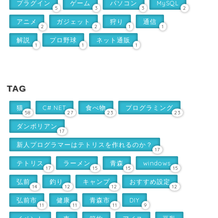
プラグイン
ゲーム
パソコン
MySQL
5
3
3
2
アニメ
ガジェット
狩り
通信
2
2
1
1
解説
プロ野球
ネット通販
1
1
1
TAG
猫
C#.NET
食べ物
プログラミング
58
27
23
23
ダンボリアン
17
新人プログラマーはテトリスを作れるのか？
17
テトリス
ラーメン
青森
windows
17
15
15
15
弘前
釣り
キャンプ
おすすめ設定
14
12
12
12
弘前市
健康
青森市
DIY
11
11
11
9