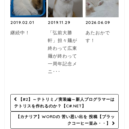
2019.02.01
2019.11.29
2026.06.09
継続中！
「弘前大勝
あたおかで
軒」担々麺が
す！
終わって広東
麺が終わって
一周年記念メ
ニ･･･
Post
【#2】～テトリミノ実装編～新人プログラマーは
navigation
テトリスを作れるのか？【C#.NET】
【カナリア】WORDの 苦い思い出を 投稿【ブラッ
クコーヒー並み・・】