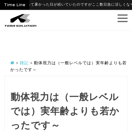
-09
Time Line
6月に入って暑かった日が続いていたのですがここ数日急に涼しくなり、寒
>
雑記
>
動体視力は（一般レベルでは）実年齢よりも若
かったです～
動体視力は（一般レベル
では）実年齢よりも若か
ったです～