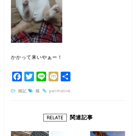
かかって来いやぁー！
F
T
Li
M
共
a
w
n
ixi
有
.
.
雑記
猫
permalink
c
itt
e
e
e
b
r
関連記事
RELATE
o
o