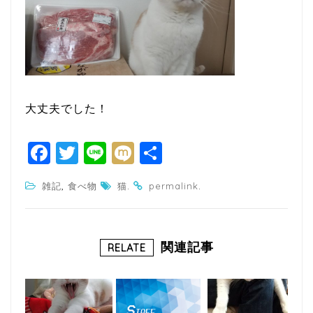
大丈夫でした！
F
T
Li
M
共
a
w
n
ixi
有
,
.
.
雑記
食べ物
猫
permalink
c
itt
e
e
e
b
r
関連記事
RELATE
o
o
k