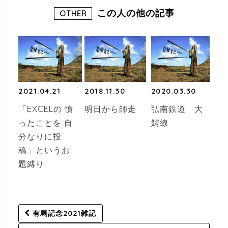
この人の他の記事
OTHER
2021.04.21
2018.11.30
2020.03.30
「EXCELの 憤
明日から師走
弘南鉄道 大
ったことを 自
鰐線
分なりに投
稿」というお
題縛り
Post
有馬記念2021雑記