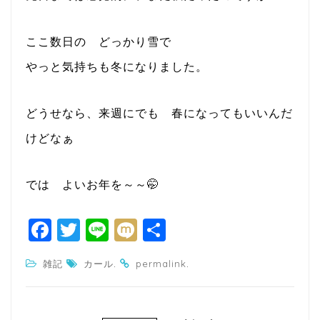
ここ数日の どっかり雪で
やっと気持ちも冬になりました。
どうせなら、来週にでも 春になってもいいんだ
けどなぁ
では よいお年を～～🤭
F
T
Li
M
共
a
w
n
ixi
有
.
.
雑記
カール
permalink
c
itt
e
e
e