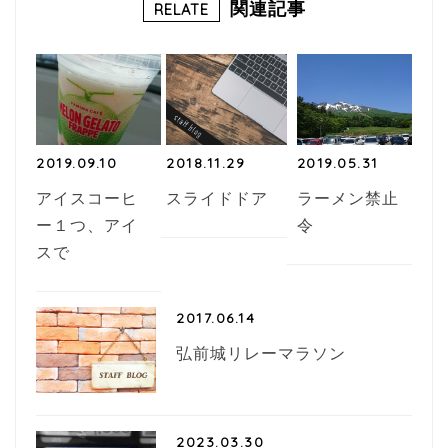
b
r
関連記事
RELATE
o
o
k
2019.09.10
2018.11.29
2019.05.31
アイスコーヒ
スライドドア
ラーメン禁止
ー１つ、アイ
令
スで
2017.06.14
弘前城リレーマラソン
2023.03.30