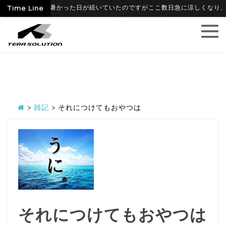
9
6月に入って暑かった日が続いていたのですがここ数日急に涼しくなり、寒暖
Time Line
>
雑記
>
それにつけてもおやつは
それにつけてもおやつは